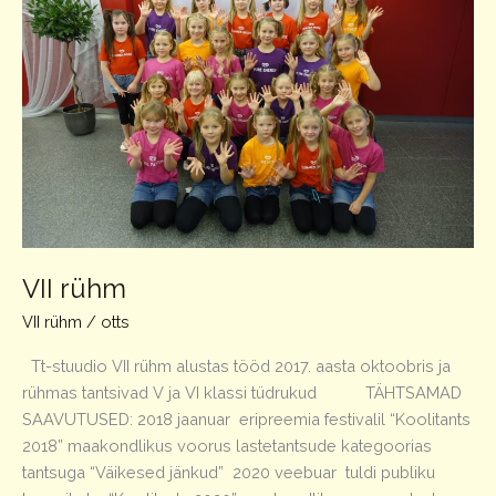
VII rühm
VII rühm
/
otts
Tt-stuudio VII rühm alustas tööd 2017. aasta oktoobris ja
rühmas tantsivad V ja VI klassi tüdrukud TÄHTSAMAD
SAAVUTUSED: 2018 jaanuar eripreemia festivalil “Koolitants
2018” maakondlikus voorus lastetantsude kategoorias
tantsuga “Väikesed jänkud” 2020 veebuar tuldi publiku