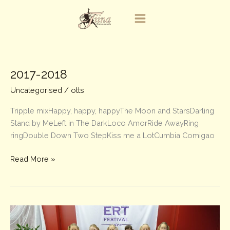
Skip
to
content
2017-2018
Uncategorised
/
otts
Tripple mixHappy, happy, happyThe Moon and StarsDarling
Stand by MeLeft in The DarkLoco AmorRide AwayRing
ringDouble Down Two StepKiss me a LotCumbia Comigao
2017-
Read More »
2018