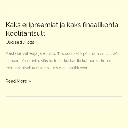
Kaks eripreemiat ja kaks finaalikohta
Koolitantsult
Uudised
/
otts
Aastase vaheaja järel, olid
Tt-
stuudio kõik põhirühmad taas
26.
jaanuaril Koolitantsu
võistlustules, kui Kärdla kultuurikeskuses
toimus festivali Koolitants 2018 maakondlik voor.
Kaks
Read More »
eripreemiat
ja
kaks
finaalikohta
Koolitantsult