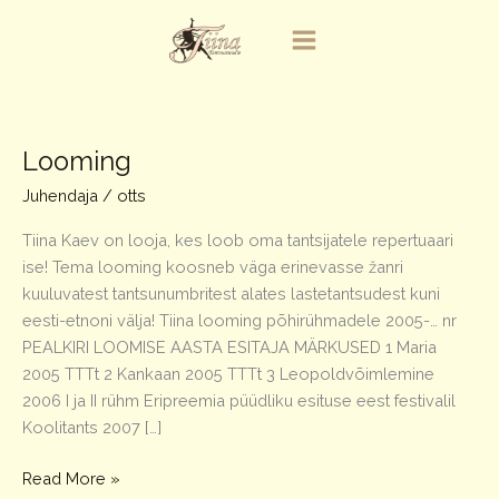
Skip
to
content
Looming
Juhendaja
/
otts
Tiina Kaev on looja, kes loob oma tantsijatele repertuaari
ise! Tema looming koosneb väga erinevasse žanri
kuuluvatest tantsunumbritest alates lastetantsudest kuni
eesti-etnoni välja! Tiina looming põhirühmadele 2005-… nr
PEALKIRI LOOMISE AASTA ESITAJA MÄRKUSED 1 Maria
2005 TTTt 2 Kankaan 2005 TTTt 3 Leopoldvõimlemine
2006 I ja II rühm Eripreemia püüdliku esituse eest festivalil
Koolitants 2007 […]
Looming
Read More »