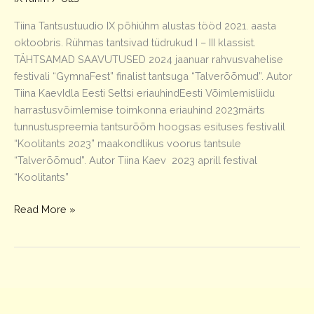
Tiina Tantsustuudio IX põhiühm alustas tööd 2021. aasta
oktoobris. Rühmas tantsivad tüdrukud I – III klassist.
TÄHTSAMAD SAAVUTUSED 2024 jaanuar rahvusvahelise
festivali “GymnaFest” finalist tantsuga “Talverõõmud”. Autor
Tiina KaevIdla Eesti Seltsi eriauhindEesti Võimlemisliidu
harrastusvõimlemise toimkonna eriauhind 2023märts
tunnustuspreemia tantsurõõm hoogsas esituses festivalil
“Koolitants 2023” maakondlikus voorus tantsule
“Talverõõmud”. Autor Tiina Kaev 2023 aprill festival
“Koolitants”
Tt-
Read More »
stuudio
IX
rühm