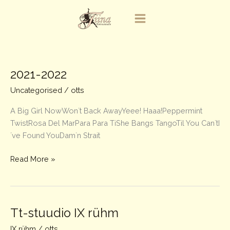
Skip
to
content
2021-2022
Uncategorised
/
otts
A Big Girl NowWon`t Back AwayYeee! Haaa!Peppermint
TwistRosa Del MarPara Para TiShe Bangs TangoTil You Can`tI
´ve Found YouDam`n Strait
2021-
Read More »
2022
Tt-stuudio IX rühm
IX rühm
/
otts