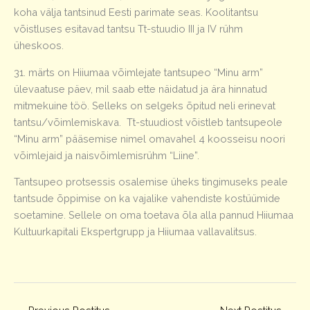
koha välja tantsinud Eesti parimate seas. Koolitantsu
võistluses esitavad tantsu Tt-stuudio III ja IV rühm
üheskoos.
31. märts on Hiiumaa võimlejate tantsupeo “Minu arm”
ülevaatuse päev, mil saab ette näidatud ja ära hinnatud
mitmekuine töö. Selleks on selgeks õpitud neli erinevat
tantsu/võimlemiskava. Tt-stuudiost võistleb tantsupeole
“Minu arm” pääsemise nimel omavahel 4 koosseisu noori
võimlejaid ja naisvõimlemisrühm “Liine”.
Tantsupeo protsessis osalemise üheks tingimuseks peale
tantsude õppimise on ka vajalike vahendiste kostüümide
soetamine. Sellele on oma toetava õla alla pannud Hiiumaa
Kultuurkapitali Ekspertgrupp ja Hiiumaa vallavalitsus.