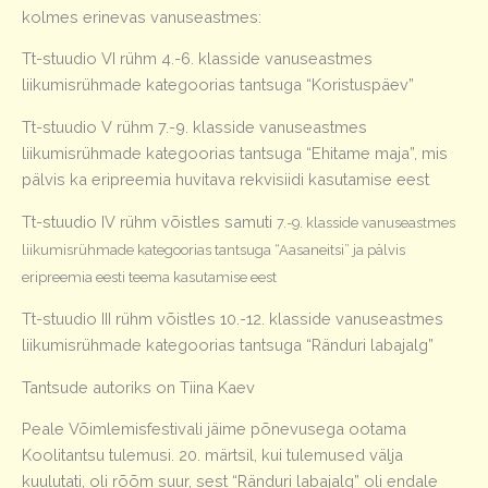
kolmes erinevas vanuseastmes:
Tt-stuudio VI rühm 4.-6. klasside vanuseastmes
liikumisrühmade kategoorias tantsuga “Koristuspäev”
Tt-stuudio V rühm 7.-9. klasside vanuseastmes
liikumisrühmade kategoorias tantsuga “Ehitame maja”, mis
pälvis ka eripreemia huvitava rekvisiidi kasutamise eest
Tt-stuudio IV rühm võistles samuti
7.-9. klasside vanuseastmes
liikumisrühmade kategoorias tantsuga “Aasaneitsi” ja pälvis
eripreemia eesti teema kasutamise eest
Tt-stuudio III rühm võistles 10.-12. klasside vanuseastmes
liikumisrühmade kategoorias tantsuga “Ränduri labajalg”
Tantsude autoriks on Tiina Kaev
Peale Võimlemisfestivali jäime põnevusega ootama
Koolitantsu tulemusi. 20. märtsil, kui tulemused välja
kuulutati, oli rõõm suur, sest “Ränduri labajalg” oli endale