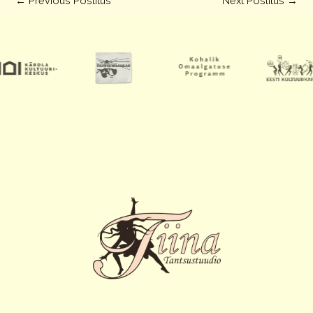
←
Previous Postitus
Next Postitus
→