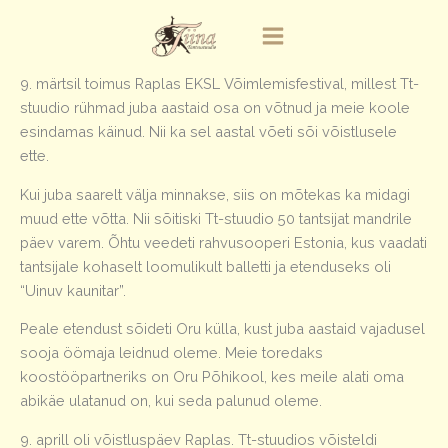
Skip
to
content
9. märtsil toimus Raplas EKSL Võimlemisfestival, millest Tt-
stuudio rühmad juba aastaid osa on võtnud ja meie koole
esindamas käinud. Nii ka sel aastal võeti sõi võistlusele
ette.
Kui juba saarelt välja minnakse, siis on mõtekas ka midagi
muud ette võtta. Nii sõitiski Tt-stuudio 50 tantsijat mandrile
päev varem. Õhtu veedeti rahvusooperi Estonia, kus vaadati
tantsijale kohaselt loomulikult balletti ja etenduseks oli
“Uinuv kaunitar”.
Peale etendust sõideti Oru külla, kust juba aastaid vajadusel
sooja öömaja leidnud oleme. Meie toredaks
koostööpartneriks on Oru Põhikool, kes meile alati oma
abikäe ulatanud on, kui seda palunud oleme.
9. aprill oli võistluspäev Raplas. Tt-stuudios võisteldi