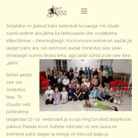
Skip
to
content
Seljataha on jäänud kaks keerukat hooaega, mil olude
sunnil pidime ära jätma ka tantsuaasta ühe oodatuima
ettevõtmise – treeninglaagri. Kui koroona esimesel aastal jäi
laager päris ära, siis eelmisel aastal õnnestus see siiski
linnalaagri vormis teoks teha, aga laste sõnul pole see ikka
„päris”.
Sellel aastal
see siis
õnnestus
taas. Tt-
stuudio neli
põhirühma
laagerdas 17.-19. veebruaril ja sooja ning turvalist laagrikodu
pakkus Palade kool. Kahele rühmale oli see lausa nn
esimene päris laager ja seega oli elevust palju ja