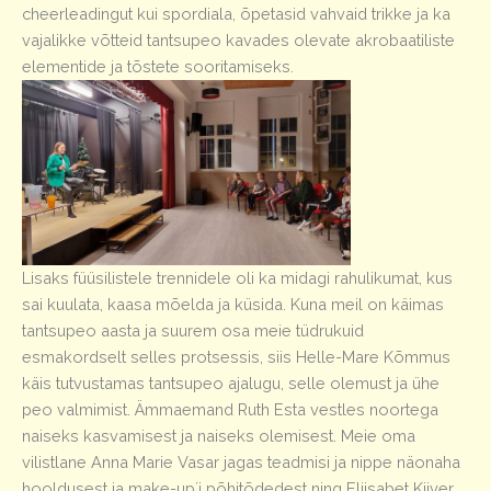
cheerleadingut kui spordiala, õpetasid vahvaid trikke ja ka
vajalikke võtteid tantsupeo kavades olevate akrobaatiliste
elementide ja tõstete sooritamiseks.
Lisaks füüsilistele trennidele oli ka midagi rahulikumat, kus
sai kuulata, kaasa mõelda ja küsida. Kuna meil on käimas
tantsupeo aasta ja suurem osa meie tüdrukuid
esmakordselt selles protsessis, siis Helle-Mare Kõmmus
käis tutvustamas tantsupeo ajalugu, selle olemust ja ühe
peo valmimist. Ämmaemand Ruth Esta vestles noortega
naiseks kasvamisest ja naiseks olemisest. Meie oma
vilistlane Anna Marie Vasar jagas teadmisi ja nippe näonaha
hooldusest ja make-up´i põhitõdedest ning Eliisabet Kiiver,