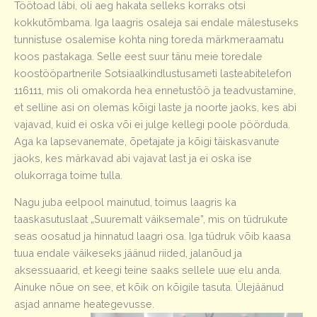
Töötoad läbi, oli aeg hakata selleks korraks otsi
kokkutõmbama. Iga laagris osaleja sai endale mälestuseks
tunnistuse osalemise kohta ning toreda märkmeraamatu
koos pastakaga. Selle eest suur tänu meie toredale
koostööpartnerile Sotsiaalkindlustusameti lasteabitelefon
116111, mis oli omakorda hea ennetustöö ja teadvustamine,
et selline asi on olemas kõigi laste ja noorte jaoks, kes abi
vajavad, kuid ei oska või ei julge kellegi poole pöörduda.
Aga ka lapsevanemate, õpetajate ja kõigi täiskasvanute
jaoks, kes märkavad abi vajavat last ja ei oska ise
olukorraga toime tulla.
Nagu juba eelpool mainutud, toimus laagris ka
taaskasutuslaat „Suuremalt väiksemale”, mis on tüdrukute
seas oosatud ja hinnatud laagri osa. Iga tüdruk võib kaasa
tuua endale väikeseks jäänud riided, jalanõud ja
aksessuaarid, et keegi teine saaks sellele uue elu anda.
Ainuke nõue on see, et kõik on kõigile tasuta. Ülejäänud
asjad anname heategevusse.