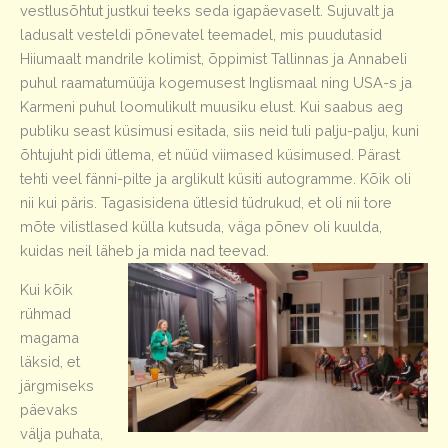
vestlusõhtut justkui teeks seda igapäevaselt. Sujuvalt ja
ladusalt vesteldi põnevatel teemadel, mis puudutasid
Hiiumaalt mandrile kolimist, õppimist Tallinnas ja Annabeli
puhul raamatumüüja kogemusest Inglismaal ning USA-s ja
Karmeni puhul loomulikult muusiku elust. Kui saabus aeg
publiku seast küsimusi esitada, siis neid tuli palju-palju, kuni
õhtujuht pidi ütlema, et nüüd viimased küsimused. Pärast
tehti veel fänni-pilte ja arglikult küsiti autogramme. Kõik oli
nii kui päris. Tagasisidena ütlesid tüdrukud, et oli nii tore
mõte vilistlased külla kutsuda, väga põnev oli kuulda,
kuidas neil läheb ja mida nad teevad.
Kui kõik
rühmad
magama
läksid, et
järgmiseks
päevaks
välja puhata,