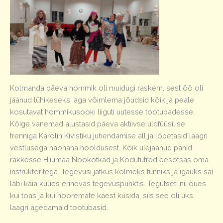
Kolmanda päeva hommik oli muidugi raskem, sest öö oli
jäänud lühikeseks, aga võimlema jõudsid kõik ja peale
kosutavat hommikusööki liiguti uutesse töötubadesse.
Kõige vanemad alustasid päeva aktiivse üldfüüsilise
trenniga Kärolin Kivistiku juhendamise all ja lõpetasid laagri
vestlusega näonaha hooldusest. Kõik ülejäänud panid
rakkesse Hiiumaa Nookotkad ja Kodutütred eesotsas oma
instruktoritega. Tegevusi jätkus kolmeks tunniks ja igaüks sai
läbi käia kuues erinevas tegevuspunktis. Tegutseti nii õues
kui toas ja kui nooremate käest küsida, siis see oli üks
laagri ägedamaid töötubasid.