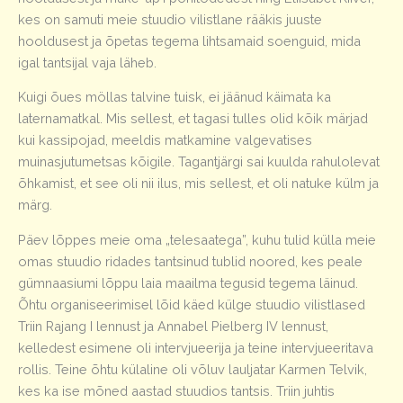
kes on samuti meie stuudio vilistlane rääkis juuste
hooldusest ja õpetas tegema lihtsamaid soenguid, mida
igal tantsijal vaja läheb.
Kuigi õues möllas talvine tuisk, ei jäänud käimata ka
laternamatkal. Mis sellest, et tagasi tulles olid kõik märjad
kui kassipojad, meeldis matkamine valgevatises
muinasjutumetsas kõigile. Tagantjärgi sai kuulda rahulolevat
õhkamist, et see oli nii ilus, mis sellest, et oli natuke külm ja
märg.
Päev lõppes meie oma „telesaatega”, kuhu tulid külla meie
omas stuudio ridades tantsinud tublid noored, kes peale
gümnaasiumi lõppu laia maailma tegusid tegema läinud.
Õhtu organiseerimisel lõid käed külge stuudio vilistlased
Triin Rajang I lennust ja Annabel Pielberg IV lennust,
kelledest esimene oli intervjueerija ja teine intervjueeritava
rollis. Teine õhtu külaline oli võluv lauljatar Karmen Telvik,
kes ka ise mõned aastad stuudios tantsis. Triin juhtis