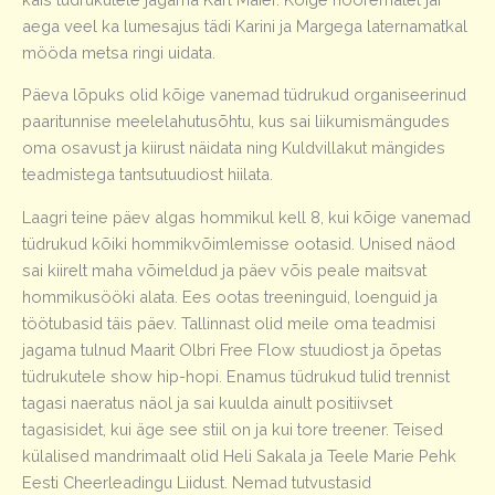
aega veel ka lumesajus tädi Karini ja Margega laternamatkal
mööda metsa ringi uidata.
Päeva lõpuks olid kõige vanemad tüdrukud organiseerinud
paaritunnise meelelahutusõhtu, kus sai liikumismängudes
oma osavust ja kiirust näidata ning Kuldvillakut mängides
teadmistega tantsutuudiost hiilata.
Laagri teine päev algas hommikul kell 8, kui kõige vanemad
tüdrukud kõiki hommikvõimlemisse ootasid. Unised näod
sai kiirelt maha võimeldud ja päev võis peale maitsvat
hommikusööki alata. Ees ootas treeninguid, loenguid ja
töötubasid täis päev. Tallinnast olid meile oma teadmisi
jagama tulnud Maarit Olbri Free Flow stuudiost ja õpetas
tüdrukutele show hip-hopi. Enamus tüdrukud tulid trennist
tagasi naeratus näol ja sai kuulda ainult positiivset
tagasisidet, kui äge see stiil on ja kui tore treener. Teised
külalised mandrimaalt olid Heli Sakala ja Teele Marie Pehk
Eesti Cheerleadingu Liidust. Nemad tutvustasid