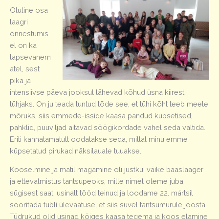
Oluline osa
laagri
õnnestumis
el on ka
lapsevanem
atel, sest
pika ja
intensiivse päeva jooksul lähevad kõhud üsna kiiresti
tühjaks. On ju teada tuntud tõde see, et tühi kõht teeb meele
mõruks, siis emmede-isside kaasa pandud küpsetised,
pähklid, puuviljad aitavad söögikordade vahel seda vältida.
Eriti kannatamatult oodatakse seda, millal minu emme
küpsetatud pirukad näksilauale tuuakse.
Kooselmine ja matil magamine oli justkui väike baaslaager
ja ettevalmistus tantsupeoks, mille nimel oleme juba
sügisest saati usinalt tööd teinud ja loodame 22. märtsil
sooritada tubli ülevaatuse, et siis suvel tantsumurule joosta.
Tüdrukud olid usinad kõiges kaasa tegema ja koos elamine