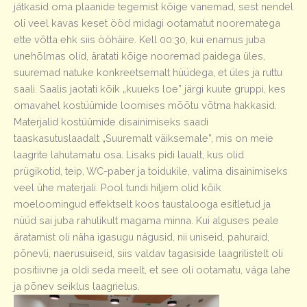
jätkasid oma plaanide tegemist kõige vanemad, sest nendel
oli veel kavas keset ööd midagi ootamatut noorematega
ette võtta ehk siis ööhäire. Kell 00:30, kui enamus juba
unehõlmas olid, äratati kõige nooremad paidega üles,
suuremad natuke konkreetsemalt hüüdega, et üles ja ruttu
saali. Saalis jaotati kõik „kuueks loe” järgi kuute gruppi, kes
omavahel kostüümide loomises mõõtu võtma hakkasid.
Materjalid kostüümide disainimiseks saadi
taaskasutuslaadalt „Suuremalt väiksemale”, mis on meie
laagrite lahutamatu osa. Lisaks pidi laualt, kus olid
prügikotid, teip, WC-paber ja toidukile, valima disainimiseks
veel ühe materjali. Pool tundi hiljem olid kõik
moeloomingud effektselt koos taustalooga esitletud ja
nüüd sai juba rahulikult magama minna. Kui alguses peale
äratamist oli näha igasugu nägusid, nii uniseid, pahuraid,
põnevli, naerusuiseid, siis valdav tagasiside laagrilistelt oli
positiivne ja oldi seda meelt, et see oli ootamatu, väga lahe
ja põnev seiklus laagrielus.