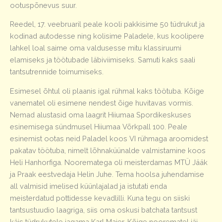
ootuspõnevus suur.
Reedel, 17. veebruaril peale kooli pakkisime 50 tüdrukut ja
kodinad autodesse ning kolisime Paladele, kus koolipere
lahkel loal saime oma valdusesse mitu klassiruumi
elamiseks ja töötubade läbiviimiseks. Samuti kaks saali
tantsutrennide toimumiseks.
Esimesel õhtul oli plaanis igal rühmal kaks töötuba. Kõige
vanematel oli esimene nendest õige huvitavas vormis.
Nemad alustasid oma laagrit Hiiumaa Spordikeskuses
esinemisega sündmusel Hiiumaa Võrkpall 100. Peale
esinemist ootas neid Paladel koos VI rühmaga aroomidest
pakatav töötuba, nimelt lõhnaküünalde valmistamine koos
Heli Hanhorfiga. Noorematega oli meisterdamas MTÜ Jääk
ja Praak eestvedaja Helin Juhe. Tema hoolsa juhendamise
all valmisid imelised küünlajalad ja istutati enda
meisterdatud pottidesse kevadlilli. Kuna tegu on siiski
tantsustuudio laagriga, siis oma oskusi batchata tantsust
käis tüdrukutele jagama Karl Maier. Kõige noorematel jäi