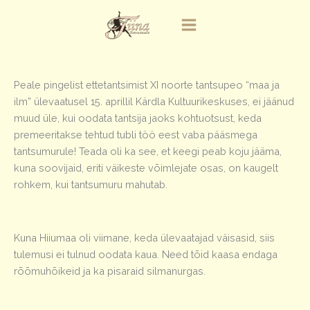
Skip
to
content
Peale pingelist ettetantsimist XI noorte tantsupeo “maa ja
ilm” ülevaatusel 15. aprillil Kärdla Kultuurikeskuses, ei jäänud
muud üle, kui oodata tantsija jaoks kohtuotsust, keda
premeeritakse tehtud tubli töö eest vaba pääsmega
tantsumurule! Teada oli ka see, et keegi peab koju jääma,
kuna soovijaid, eriti väikeste võimlejate osas, on kaugelt
rohkem, kui tantsumuru mahutab.
Kuna Hiiumaa oli viimane, keda ülevaatajad väisasid, siis
tulemusi ei tulnud oodata kaua. Need tõid kaasa endaga
rõõmuhõikeid ja ka pisaraid silmanurgas.