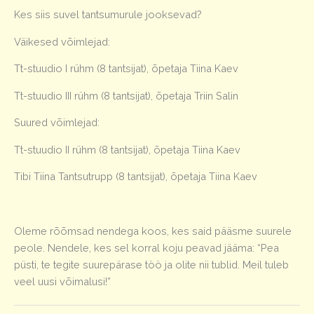
Kes siis suvel tantsumurule jooksevad?
Väikesed võimlejad:
Tt-stuudio I rühm (8 tantsijat), õpetaja Tiina Kaev
Tt-stuudio III rühm (8 tantsijat), õpetaja Triin Salin
Suured võimlejad:
Tt-stuudio II rühm (8 tantsijat), õpetaja Tiina Kaev
Tibi Tiina Tantsutrupp (8 tantsijat), õpetaja Tiina Kaev
Oleme rõõmsad nendega koos, kes said pääsme suurele
peole. Nendele, kes sel korral koju peavad jääma: “Pea
püsti, te tegite suurepärase töö ja olite nii tublid. Meil tuleb
veel uusi võimalusi!”