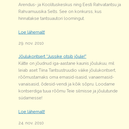
Arendus- ja Koolituskeskus ning Eesti Rahvatantsu ja
Rahvamuusika Selts. See on konkurss, kus
hinnatakse tantsuautori loomingut.
Loe lähemalt!
29. nov. 2010
Jõulukontsert “Jussike otsib jõule!”
Kätte on jõudnud iga-aastane kaunis jõulukuu, mil
leiab aset Tiina Tantsustruudio väike jõulukontsert,
rõõmustamaks oma emasid-isasid, vanaemasid-
vanaisasid, õdesid-vendi ja kõik sõpru. Loodame
kontserdiga tuua rõõmu Teie silmisse ja jõulutunde
südamesse!
Loe lähemalt!
24. nov. 2010