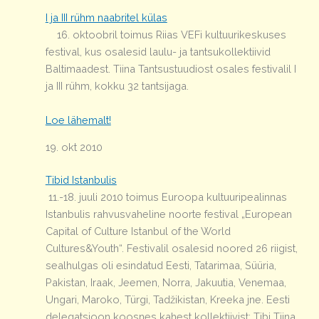
I ja III rühm naabritel külas
16. oktoobril toimus Riias VEFi kultuurikeskuses
festival, kus osalesid laulu- ja tantsukollektiivid
Baltimaadest. Tiina Tantsustuudiost osales festivalil I
ja III rühm, kokku 32 tantsijaga.
Loe lähemalt!
19. okt 2010
Tibid Istanbulis
11.-18. juuli 2010 toimus Euroopa kultuuripealinnas
Istanbulis rahvusvaheline noorte festival „European
Capital of Culture Istanbul of the World
Cultures&Youth“. Festivalil osalesid noored 26 riigist,
sealhulgas oli esindatud Eesti, Tatarimaa, Süüria,
Pakistan, Iraak, Jeemen, Norra, Jakuutia, Venemaa,
Ungari, Maroko, Türgi, Tadžikistan, Kreeka jne. Eesti
delegatsioon koosnes kahest kollektiivist: Tibi Tiina