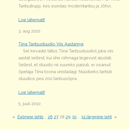
Tantsutrupp, kes esindas moderntantsu ja Jõhvi…
Loe lähemalt!
3. aug 2010
Tiina Tantsustuudio Viis Aastaringi
Sel kevadel täitus Tiina Tantsustuudiol juba viis
aastat sellest, kui ühe rühmaga tegevust alustati.
Sellest, et stuudio nii suureks paisub, ei osanud
õpetaja Tiina toona unistadagi. Nüüdseks tantsib
stuudios pea 200 tantsusõpra.
Loe lähemalt!
5. juuli 2010
«
Eelmine leht
1
…
26
27
28
29
30
…
32
Järgmine leht
»