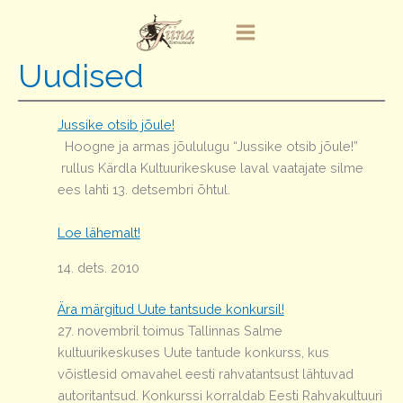
Skip
to
content
Uudised
Jussike otsib jõule!
Hoogne ja armas jõululugu “Jussike otsib jõule!”
rullus Kärdla Kultuurikeskuse laval vaatajate silme
ees lahti 13. detsembri õhtul.
Loe lähemalt!
14. dets. 2010
Ära märgitud Uute tantsude konkursil!
27. novembril toimus Tallinnas Salme
kultuurikeskuses Uute tantude konkurss, kus
võistlesid omavahel eesti rahvatantsust lähtuvad
autoritantsud. Konkurssi korraldab Eesti Rahvakultuuri